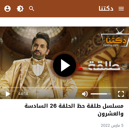
دكتنا
44:14
مسلسل طلقة حظ الحلقة 26 السادسة
والعشرون
5 مارس 2022