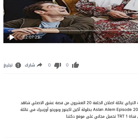
02:07:22
0
0
شارك
تبليغ
مشاهدة عائلة اصلان الحلقة 20 مترجم كاملة مسلسل الدراما العائلية التركي عائلة اصلان الحلقة 20 العشرون من قصة عشق الاصلي شاهد
بدون اعلانات جودة Aslan Ailem Episode 20 Full HD YouTube Online 1080p 720p 480p بطولة آكين اكينوز وبورجو أوزبيرك في عائلة